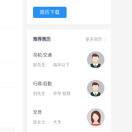
简历下载
推荐简历
更多简历
司机/交通
赵先生
·
高中以下
行政/后勤
刘先生
·
中专/技校
文员
张女士
·
大专