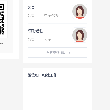
文员
张女士
·
中专/技校
行政/后勤
范女士
·
大专
息
查看更多简历
微信扫一扫找工作