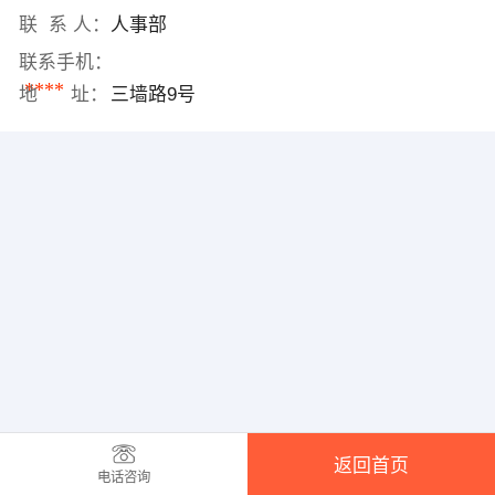
联 系 人：
人事部
联系手机：
****
地 址：
三墙路9号
返回首页
电话咨询