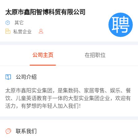
太原市鑫阳智博科贸有限公司
其它
私营企业
公司主页
在招职位
公司介绍
太原市鑫阳实业集团，是集数码、家居零售、娱乐、餐
饮、儿童英语教育于一体的大型实业集团企业，欢迎有
活力，有梦想的年轻人加入我们！
联系我们