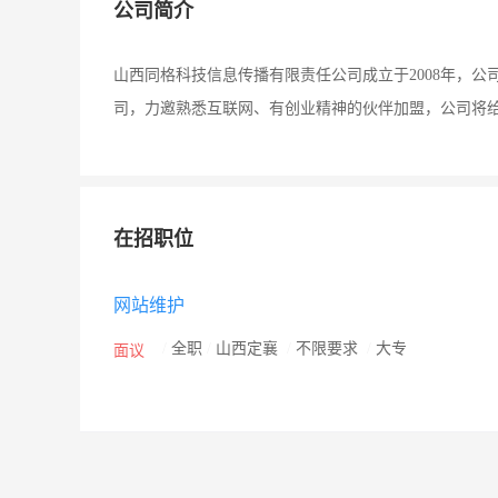
公司简介
山西同格科技信息传播有限责任公司成立于2008年，公
司，力邀熟悉互联网、有创业精神的伙伴加盟，公司将给于您
在招职位
网站维护
/
全职
/
山西定襄
/
不限要求
/
大专
面议