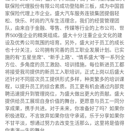
联保险代理股份有限公司成功登陆新三板，成为中国首
家保险代理上市企业。盛大汽车服务连锁集团提倡轻
松、快乐、时尚的汽车生活理念，我们的经营管理团
队，由来自于金融、零售、传媒等行业的上市公司、世
界500强企业的精英组成。盛大十分注重企业文化的建
设及优秀公司氛围的培育。另外，盛大对于员工的成长
也十分关注，公司拥有完善的员工职业发展计划。已实
施的有“五星坐席”、“新手上路”、“情系盛大”等一系列全
方位、多角度的员工激励、培训措施。每位新进员工都
将接受我司提供的新员工入职培训，正式上岗以后盛大
还针对不同层次员工提供形式多样，种类繁多的培训课
程，以提升员工的综合素质。员工更有机会通过内部竞
聘迅速提升到管理岗位，为盛大做出更大的贡献。盛大
提供给员工展现自身价值的舞台，更愿意与员工一同分
享成果，携手共进。对于未来，你准备好了吗？如果你
积极进取，不言放弃如果你信守承诺，乐于分享如果你
不甘平淡，想通过努力去改变生活那么，这里将是值得
你表演一生的舞台